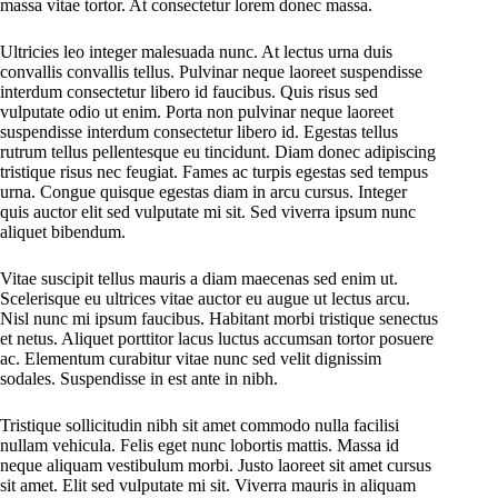
massa vitae tortor. At consectetur lorem donec massa.
Ultricies leo integer malesuada nunc. At lectus urna duis
convallis convallis tellus. Pulvinar neque laoreet suspendisse
interdum consectetur libero id faucibus. Quis risus sed
vulputate odio ut enim. Porta non pulvinar neque laoreet
suspendisse interdum consectetur libero id. Egestas tellus
rutrum tellus pellentesque eu tincidunt. Diam donec adipiscing
tristique risus nec feugiat. Fames ac turpis egestas sed tempus
urna. Congue quisque egestas diam in arcu cursus. Integer
quis auctor elit sed vulputate mi sit. Sed viverra ipsum nunc
aliquet bibendum.
Vitae suscipit tellus mauris a diam maecenas sed enim ut.
Scelerisque eu ultrices vitae auctor eu augue ut lectus arcu.
Nisl nunc mi ipsum faucibus. Habitant morbi tristique senectus
et netus. Aliquet porttitor lacus luctus accumsan tortor posuere
ac. Elementum curabitur vitae nunc sed velit dignissim
sodales. Suspendisse in est ante in nibh.
Tristique sollicitudin nibh sit amet commodo nulla facilisi
nullam vehicula. Felis eget nunc lobortis mattis. Massa id
neque aliquam vestibulum morbi. Justo laoreet sit amet cursus
sit amet. Elit sed vulputate mi sit. Viverra mauris in aliquam