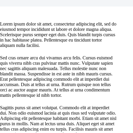
Lorem ipsum dolor sit amet, consectetur adipiscing elit, sed do
eiusmod tempor incididunt ut labore et dolore magna aliqua.
Scelerisque purus semper eget duis. Quis blandit turpis cursus
in hac habitasse platea. Pellentesque eu tincidunt tortor
aliquam nulla facilisi.
Sed cras ornare arcu dui vivamus arcu felis. Cursus euismod
quis viverra nibh cras pulvinar mattis nunc. Vulputate sapien
nec sagittis aliquam malesuada. Tellus molestie nunc non
blandit massa. Suspendisse in est ante in nibh mauris cursus.
Erat pellentesque adipiscing commodo elit at imperdiet dui
accumsan. Duis at tellus at urna. Rutrum quisque non tellus
orci ac auctor augue mauris. At tellus at urna condimentum
mattis pellentesque id nibh tortor.
Sagittis purus sit amet volutpat. Commodo elit at imperdiet
dui. Non odio euismod lacinia at quis risus sed vulputate odio.
Adipiscing elit pellentesque habitant morbi. Etiam sit amet nisl
purus in mollis. Nam at lectus urna duis. Aliquet eget sit amet
tellus cras adipiscing enim eu turpis. Facilisis mauris sit amet